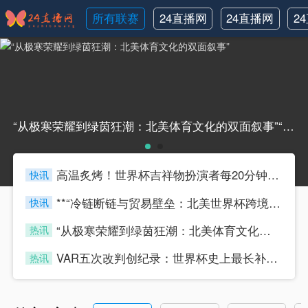
所有联赛
24直播网
24直播网
2
NBA
世界杯
“从极寒荣耀到绿茵狂潮：北美体育文化的双面叙事”“从极寒荣耀到绿茵狂潮：北美体育文化的双面叙事”
高温炙烤！世界杯吉祥物扮演者每20分钟须换人
快讯
433tiyu
**“冷链断链与贸易壁垒：北美世界杯跨境物流的困局与重塑路径”**
快讯
433tiyu
“从极寒荣耀到绿茵狂潮：北美体育文化的双面叙事”
热讯
433tiyu
VAR五次改判创纪录：世界杯史上最长补时达23分钟
热讯
433tiyu