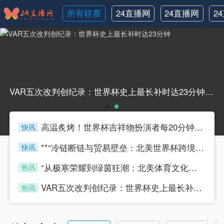
所有联赛
24直播网
24直播网
2
NBA
世界杯
VAR五次改判创纪录：世界杯史上最长补时达23分钟VAR五次改判创纪录：世界杯史上最长补时达23分钟
高温炙烤！世界杯吉祥物扮演者每20分钟须换人
快讯
433tiyu
**“冷链断链与贸易壁垒：北美世界杯跨境物流的困局与重塑路径”**
快讯
433tiyu
“从极寒荣耀到绿茵狂潮：北美体育文化的双面叙事”
热讯
433tiyu
VAR五次改判创纪录：世界杯史上最长补时达23分钟
热讯
433tiyu