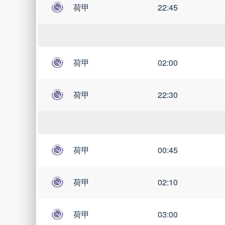
荷甲
22:45
荷甲
02:00
荷甲
22:30
荷甲
00:45
荷甲
02:10
荷甲
03:00