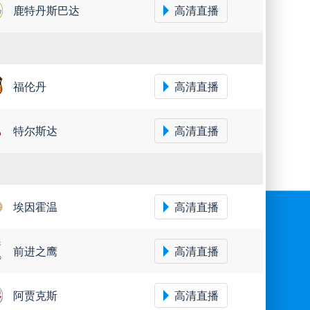
鹿特丹斯巴达
高清直播
福伦丹
高清直播
特尔斯达
高清直播
埃因霍温
高清直播
前进之鹰
高清直播
阿贾克斯
高清直播