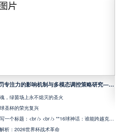
青岛西海岸
高清直播
奈梅亨
高清直播
宁波职业足球俱乐部
高清直播
兹沃勒
高清直播
广西恒宸
高清直播
赫拉克勒斯
高清直播
上海海港
高清直播
阿尔克马尔
高清直播
极端热环境对VAR裁判判罚专注力的影响机制与多模态调控策略研究——以2026世界杯实验室为例
天津津门虎
高清直播
海伦芬
高清直播
魂，绿茵场上永不熄灭的圣火
从A到L
球圣杯的荣光复兴
米拉索
高清直播
福伦丹
高清直播
<br /> <br /> **16球神话：谁能跨越克洛泽这座世界杯射手巅峰？**
2026世界杯小组赛：4分晋级概率深度拆解与稳定性评估
解析：2026世界杯战术革命
世界杯致命回传：后卫“妙传”变乌龙，送对手大礼
鹿特丹斯巴达
高清直播