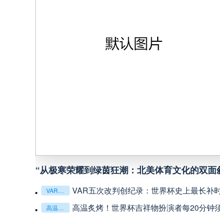
中超
19:00
荷甲
22:45
中甲
19:00
荷甲
22:45
中甲
19:30
荷甲
22:45
中超
19:35
荷甲
22:45
中超
20:00
荷甲
22:45
“从极寒荣耀到绿茵狂潮：北美体育文化的双面
巴西甲
22:00
荷甲
22:45
VAR五次改判创纪录：世界杯史上最长补时
VAR五次改判创纪录：世界杯史上最长补时达23分钟
高温炙烤！世界杯吉祥物扮演者每20分钟
高温炙烤！世界杯吉祥物扮演者每20分钟须换人
荷甲
22:45