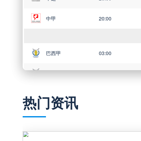
中甲
20:00
荷甲
18:15
荷甲
20:30
巴西甲
03:00
荷甲
20:30
巴西甲
05:30
荷甲
22:45
巴西甲
07:30
热门资讯
荷甲
22:45
巴西甲
08:00
中甲
18:00
荷甲
22:45