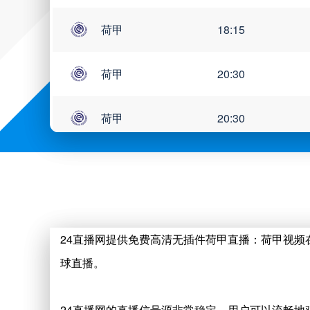
荷甲
18:15
荷甲
20:30
荷甲
20:30
荷甲
22:45
荷甲
02:00
24直播网提供免费高清无插件荷甲直播：荷甲视
球直播。
24直播网的直播信号源非常稳定，用户可以流畅