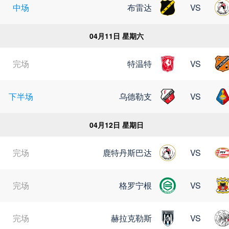
中场
布雷达
VS
04月11日 星期六
完场
特温特
VS
下半场
乌德勒支
VS
04月12日 星期日
完场
鹿特丹斯巴达
VS
完场
格罗宁根
VS
完场
赫拉克勒斯
VS