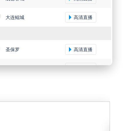
大连鲲城
高清直播
海伦芬
高清直播
赫拉克勒斯
高清直播
圣保罗
高清直播
费耶诺德
高清直播
米内罗竞技
高清直播
特温特
高清直播
沙佩科恩斯
高清直播
前进之鹰
高清直播
弗鲁米嫩塞
高清直播
深圳青年人
高清直播
乌德勒支
高清直播