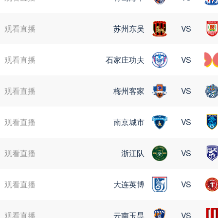
完场
SBV精英
VS
观看直播
苏州东吴
VS
完场
赫拉克勒斯
VS
观看直播
石家庄功夫
VS
05月02日 星期六
观看直播
梅州客家
VS
中场
乌德勒支
VS
观看直播
南京城市
VS
05月03日 星期日
观看直播
浙江队
VS
完场
格罗宁根
VS
观看直播
大连英博
VS
完场
阿贾克斯
VS
观看直播
云南玉昆
VS
完场
奈梅亨
VS