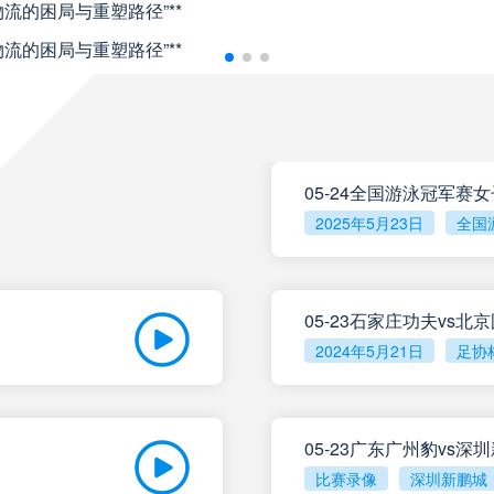
流的困局与重塑路径”**
观看直播
巴伊亚
VS
流的困局与重塑路径”**
观看直播
前进之鹰
VS
观看直播
帕尔梅拉斯
VS
05月17日 星期日
观看直播
圣塔菲联
VS
观看直播
奈梅亨
VS
2025年5月23日
全国
观看直播
泰格雷
VS
观看直播
福伦丹
VS
观看直播
塔勒瑞斯
VS
观看直播
鹿特丹斯巴达
VS
05-23石家庄功夫vs北
2024年5月21日
足协
观看直播
圣洛伦索
VS
观看直播
海伦芬
VS
观看直播
罗萨里奥中央
05-23广东广州豹vs深
VS
观看直播
兹沃勒
VS
比赛录像
深圳新鹏城