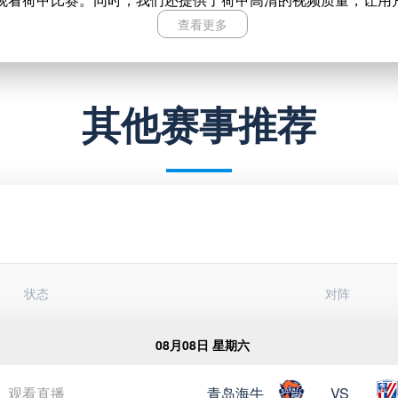
完场
前进之鹰
VS
查看更多
的荷甲录像视频回放，不错过任何一个精彩的瞬间。我们还提供
洁明了，操作也非常简单，用户可以轻松找到自己想要观看的比
完场
埃因霍温
VS
其他赛事推荐
04月25日 星期六
的英姿飒爽，那就赶快来24直播网观看荷甲在线免费直播吧！作
布雷达,鹿特丹斯巴达,特温特,福伦丹,乌德勒支,特尔斯达,鹿特丹
下半场
费耶诺德
VS
勒,SBV精英,阿尔克马尔,海伦芬,特尔斯达,鹿特丹斯巴达,前进之鹰
SBV精英,乌德勒支,赫拉克勒斯,福伦丹,乌德勒支,布雷达,格罗宁根
04月26日 星期日
德,阿尔克马尔,特温特,鹿特丹斯巴达,前进之鹰,阿贾克斯,乌德勒支
完场
海伦芬
VS
精英,福伦丹,特温特,鹿特丹斯巴达,前进之鹰,埃因霍温,奈梅亨,前
状态
对阵
德,埃因霍温,特温特,赫拉克勒斯,格罗宁根,阿尔克马尔,布雷达,阿
完场
布雷达
VS
08月08日 星期六
完场
特温特
VS
观看直播
青岛海牛
VS