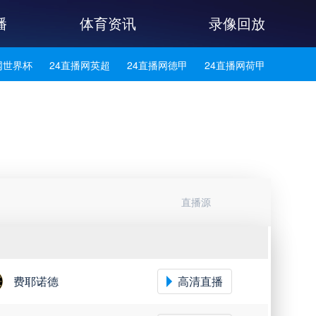
播
体育资讯
录像回放
网世界杯
24直播网英超
24直播网德甲
24直播网荷甲
网法甲
24直播网葡超
24直播网西甲
24直播网中超
网西乙
24直播网英冠
24直播网日职乙
直播源
费耶诺德
高清直播