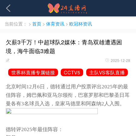
当前位置：
>
首页
>
体育资讯
>
欧冠杯资讯
欠薪3千万！中超球队2媒体：青岛双雄遭遇困
境，海牛面临3难题
2025-12-28
世界杯直播专属链接
CCTV5
主队VS客队直播
北京时间12月6日，德转通过用户投票评出2025年的最
佳阵容，
姆巴佩
和
亚马尔
领衔，巴塞罗那和巴黎圣日耳
曼各有3名球员入选，皇家马德里和阿森纳2人入围。
德转评2025年最佳阵容：