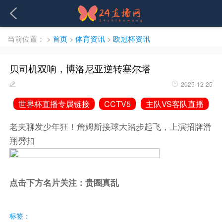
当前位置：
>
首页
>
体育资讯
>
欧冠杯资讯
贝司机双响，博洛尼亚逆转塞尔塔
2025-12-25
世界杯直播专属链接
CCTV5
主队VS客队直播
老夫聊发少年狂！詹姆斯接球大踏步起飞，上演招牌滑
翔劈扣
点击下方名片关注：贵圈真乱
标签：